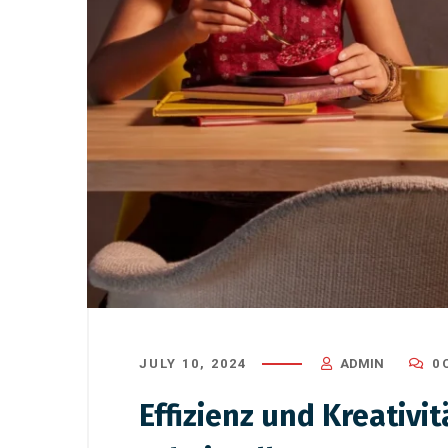
August 29, 2025
/
Verbände
March 14, 
Neu im Amt – und gleich
Die Bed
mitten im Excel-Chaos
Deutschl
und Zu
JULY 10, 2024
ADMIN
0
Effizienz und Kreativi