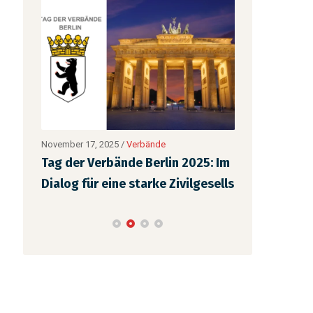
November 17, 2025
/
Verbände
August 29, 2025
Tag der Verbände Berlin 2025: Im
Neu im Amt 
d
Dialog für eine starke Zivilgesells
mitten im E