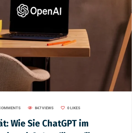
2025
/
Verbände
February 27, 2026
/
Uncategorized
eutung von Verbänden in
Tag der Verbände 2026 in
and: Einfluss, Relevanz
Stuttgart – Weilgut Verban
360° live
 COMMENTS
847 VIEWS
0
LIKES
tät: Wie Sie ChatGPT im