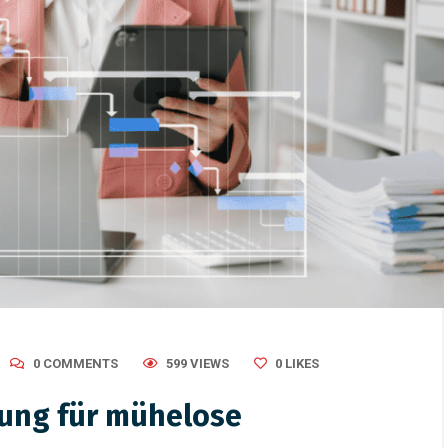
2025
/
Verbände
February 27, 2026
/
Uncategorized
eutung von Verbänden in
Tag der Verbände 2026 in
and: Einfluss, Relevanz
Stuttgart – Weilgut Verban
360° live
0 COMMENTS
599 VIEWS
0
LIKES
sung für mühelose