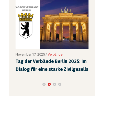
November 17, 2025
/
Verbände
August 29, 2025
Tag der Verbände Berlin 2025: Im
Neu im Amt 
d
Dialog für eine starke Zivilgesells
mitten im E