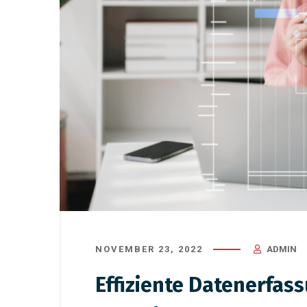
August 29, 2025
/
Verbände
March 14, 
Neu im Amt – und gleich
Die Bed
mitten im Excel-Chaos
Deutschl
und Zu
NOVEMBER 23, 2022
ADMIN
Effiziente Datenerfas