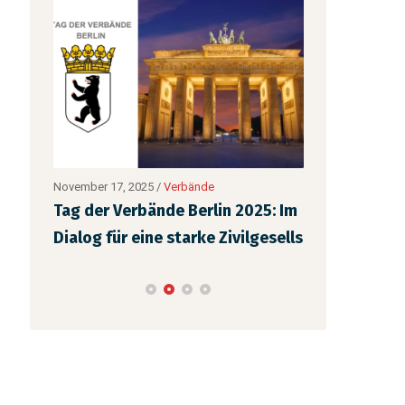
November 17, 2025
/
Verbände
August 29, 2025
Tag der Verbände Berlin 2025: Im
Neu im Amt 
d
Dialog für eine starke Zivilgesells
mitten im E