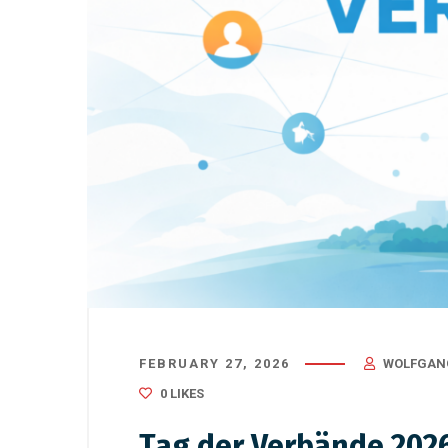
August 29, 2025
/
Verbände
March 14, 
Neu im Amt – und gleich
Die Bed
mitten im Excel-Chaos
Deutschl
und Zu
FEBRUARY 27, 2026
WOLFGAN
0
LIKES
Tag der Verbände 2026