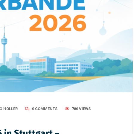
2025
/
Verbände
February 27, 2026
/
Uncategorized
eutung von Verbänden in
Tag der Verbände 2026 in
and: Einfluss, Relevanz
Stuttgart – Weilgut Verban
360° live
G HOLLER
0 COMMENTS
780 VIEWS
 in Stuttgart –