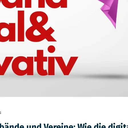
S
rbände und Vereine: Wie die digi